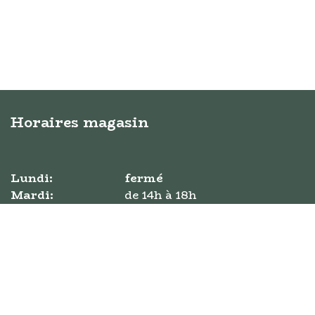
Horaires magasin
Lundi:
fermé
Mardi:
​de ​14h à 18h
Mercredi:
​de 10h à 18h
Jeudi:
​de ​10h à 18h
Vendredi:
​de 10h à 18h
Samedi:
​​de 10h à 18h
Dimanche:
​de 11h à 17h