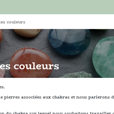
duits
A propos
les couleurs
les couleurs
es.
 pierres associées aux chakras et nous parlerons d
n du chakra sur lequel nous souhaitons travailler 