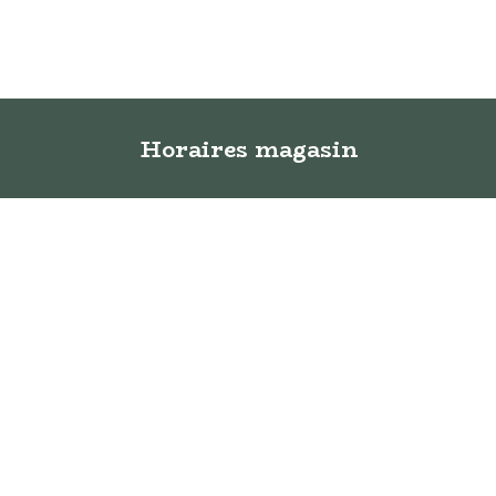
Horaires magasin
Lundi:
fermé
Mardi:
​de ​14h
à 18h
Mercredi:
​de 10h
à 18h
Jeudi:
​de ​10h
à 18h
Vendredi:
​de 10h
à 18h
Samedi:
​​de 10h