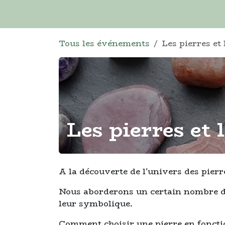
Se rendre au contenu
Accueil
Rachats
Ateliers
Nos pro
Tous les événements
Les pierres et 
Les pierres et 
A la découverte de l'univers des pierr
Nous aborderons un certain nombre de
leur symbolique.
Comment choisir une pierre en fonctio