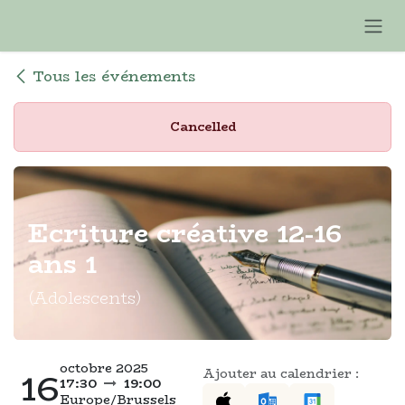
Se rendre au contenu
Tous les événements
Cancelled
Ecriture créative 12-16
ans 1
(Adolescents)
octobre 2025
16
Ajouter au calendrier :
17:30
19:00
Europe/Brussels