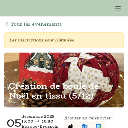
Se rendre au contenu
Tous les événements
Les inscriptions
sont clôturées
Création de boule de
Noël en tissu (5/12)
décembre 2025
05
Ajouter au calendrier :
15:00
16:30
Europe/Brussels