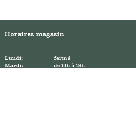
Horaires magasin
Lundi:
fermé
Mardi:
​de ​14h à 18h
Mercredi:
​de 10h à 18h
Jeudi:
​de ​10h à 18h
Vendredi:
​de 10h à 18h
Samedi:
​​de 10h à 18h
Dimanche:
​de 11h à 17h
Bouquinerie Simone