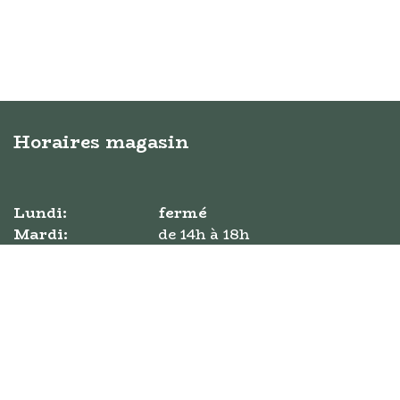
Horaires magasin
Lundi:
fermé
Mardi:
​de ​14h à 18h
Mercredi:
​de 10h à 18h
Jeudi:
​de ​10h à 18h
Vendredi:
​de 10h à 18h
Samedi:
​​de 10h à 18h
Dimanche:
​de 11h à 17h