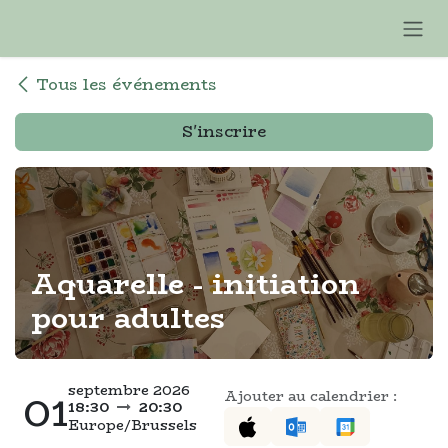
Se rendre au contenu
Tous les événements
S'inscrire
Aquarelle - initiation
pour adultes
septembre 2026
01
Ajouter au calendrier :
18:30
20:30
Europe/Brussels