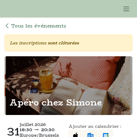
Se rendre au contenu
Tous les événements
Les inscriptions
sont clôturées
Apéro chez Simone
juillet 2026
31
Ajouter au calendrier :
18:30
20:30
Europe/Brussels